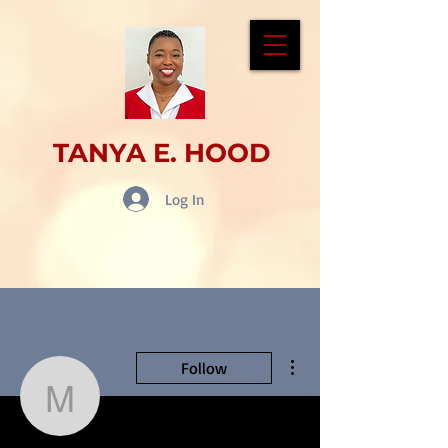
TANYA E. HOOD
Log In
More actions
Follow
mitzygrief43