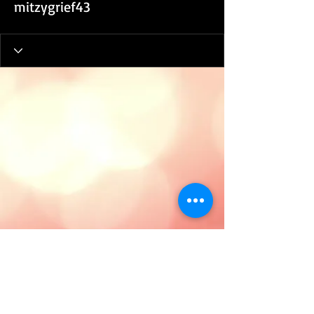
mitzygrief43
Tanya E. Hood